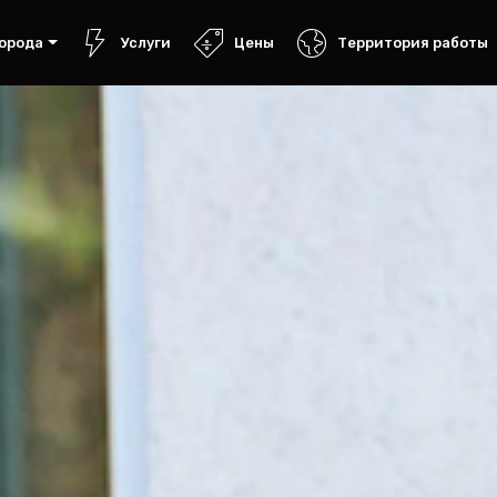
орода
Услуги
Цены
Территория работы