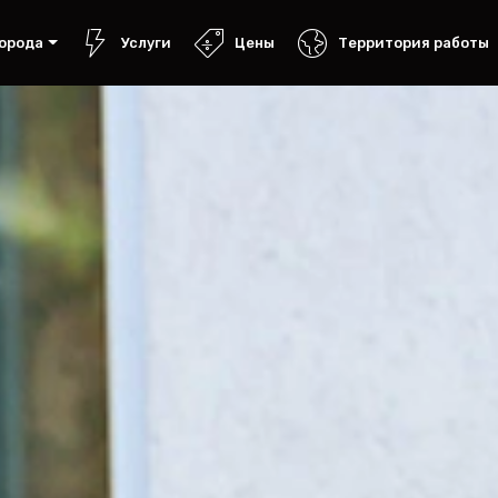
орода
Услуги
Цены
Территория работы