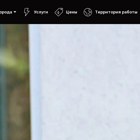
орода
Услуги
Цены
Территория работы