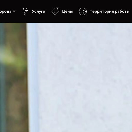
орода
Услуги
Цены
Территория работы