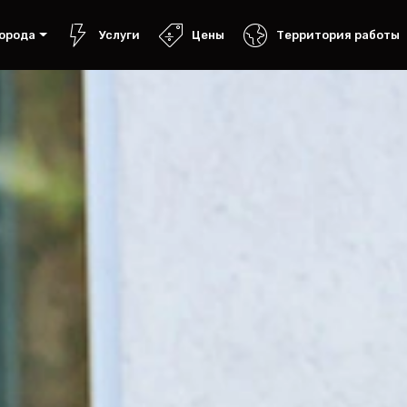
орода
Услуги
Цены
Территория работы